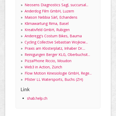
»
Neosens Diagnostics Sagl, succursal...
»
Anderdog Film GmbH, Luzern
»
Maison Nebbia Sàrl, Echandens
»
Klimawartung Rima, Basel
»
Kreativfeld GmbH, Rubigen
»
Anderegg's Costum Bikes, Bauma
»
Cycling Collective Sebastian Wojkow...
»
Praxis am Klosterplatz, Inhaber Dr....
»
Reinigungen Berger KLG, Oberbuchsit...
»
PizzaPhone Riccio, Moudon
»
Web3 in Action, Zürich
»
Flow Motion Kinesiologie GmbH, Rege...
»
Pfister LL Watersports, Buchs (ZH)
Link
shab.help.ch