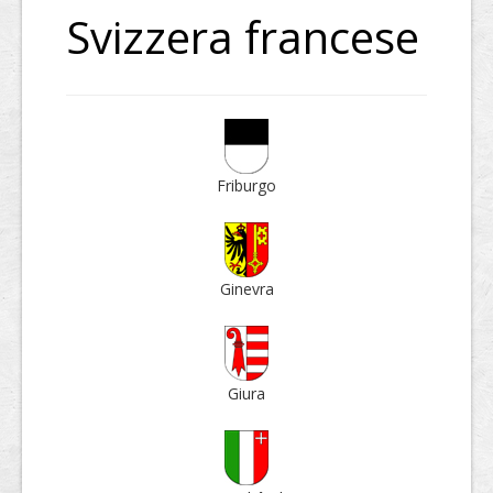
Svizzera francese
Fri­burgo
Ginevra
Giura