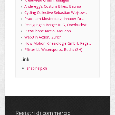
»
Kreativfeld GmbH, Rubigen
»
Anderegg's Costum Bikes, Bauma
»
Cycling Collective Sebastian Wojkow...
»
Praxis am Klosterplatz, Inhaber Dr....
»
Reinigungen Berger KLG, Oberbuchsit...
»
PizzaPhone Riccio, Moudon
»
Web3 in Action, Zürich
»
Flow Motion Kinesiologie GmbH, Rege...
»
Pfister LL Watersports, Buchs (ZH)
Link
shab.help.ch
Registri di commercio