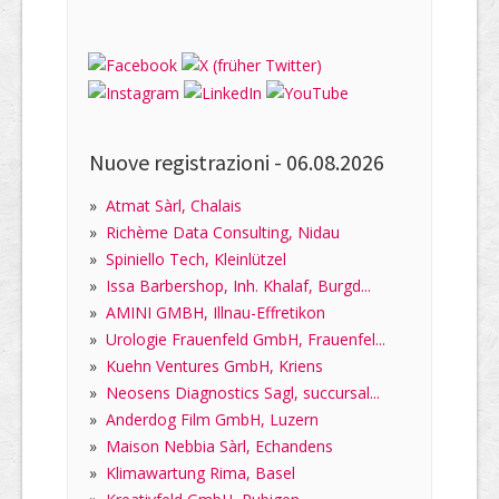
Nuove registrazioni -
06.08.2026
»
Atmat Sàrl, Chalais
»
Richème Data Consulting, Nidau
»
Spiniello Tech, Kleinlützel
»
Issa Barbershop, Inh. Khalaf, Burgd...
»
AMINI GMBH, Illnau-Effretikon
»
Urologie Frauenfeld GmbH, Frauenfel...
»
Kuehn Ventures GmbH, Kriens
»
Neosens Diagnostics Sagl, succursal...
»
Anderdog Film GmbH, Luzern
»
Maison Nebbia Sàrl, Echandens
»
Klimawartung Rima, Basel